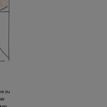
ve zu
der
nken