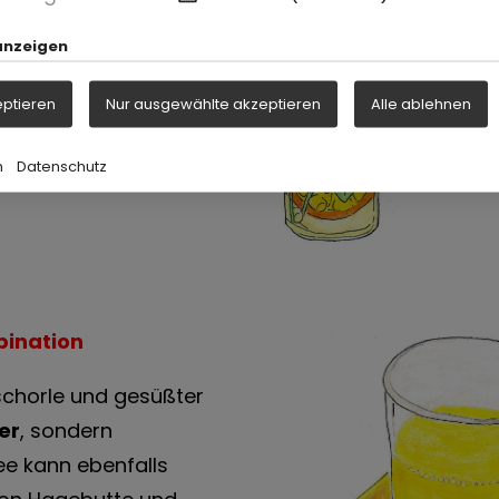
anzeigen
eptieren
Nur ausgewählte akzeptieren
Alle ablehnen
m
Datenschutz
bination
tschorle und gesüßter
er
, sondern
ee kann ebenfalls