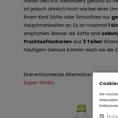
haben den Ruf, besonders gesund zu sei
ist jedoch ähnlich hoch wie bei einer Li
Ihrem Kind Säfte oder Smoothies nur
ge
Hauptmahlzeiten an. Es ist maximal
1 G
empfohlen. Besser als Säfte sind
selbs
Fruchtsaftschorlen
aus
3 Teilen
Wasse
häufigem Genuss können auch sie die Z
Eine erfrischende Alternative bietet „In
Super-Drinks
.
Cookies
Wir möchte
Webseiten-
Drittanbiet
Notw