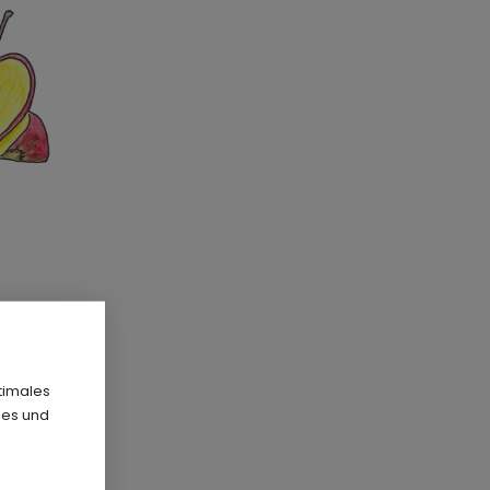
re
timales
ies und