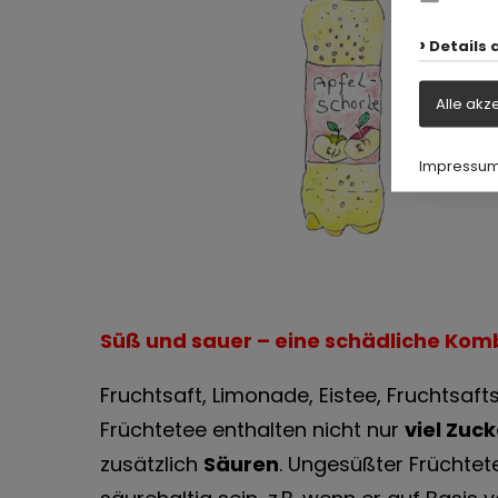
Details 
Alle akz
Impressu
Süß und sauer – eine schädliche Kom
Fruchtsaft, Limonade, Eistee, Fruchtsaf
Früchtetee enthalten nicht nur
viel Zuck
zusätzlich
Säuren
. Ungesüßter Früchtet