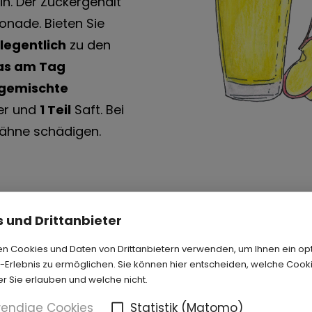
n. Der Zuckergehalt
monade. Bieten Sie
legentlich
zu den
las am Tag
tgemischte
r und
1 Teil
Saft. Bei
ähne schädigen.
fused Water“. Nutzen Sie gerne die Rezepte für unse
 und Drittanbieter
n Cookies und Daten von Drittanbietern verwenden, um Ihnen ein op
Erlebnis zu ermöglichen. Sie können hier entscheiden, welche Cook
er Sie erlauben und welche nicht.
endige Cookies
Statistik (Matomo)