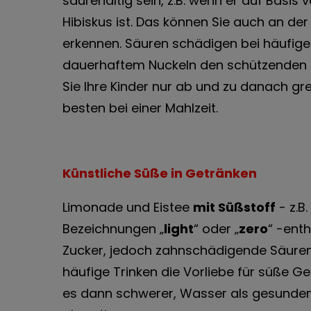
säurehaltig sein, z.B. wenn er auf Basis
Hibiskus ist. Das können Sie auch an der
erkennen. Säuren schädigen bei häufig
dauerhaftem Nuckeln den schützenden 
Sie Ihre Kinder nur ab und zu danach g
besten bei einer Mahlzeit.
Künstliche Süße in Getränken
Limonade und Eistee
mit Süßstoff
- z.B
Bezeichnungen „
light
“ oder „
zero
“ -ent
Zucker, jedoch zahnschädigende Säuren
häufige Trinken die Vorliebe für süße Get
es dann schwerer, Wasser als gesunden