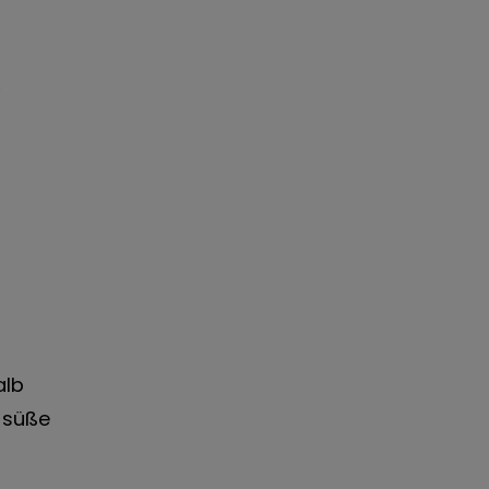
alb
g süße