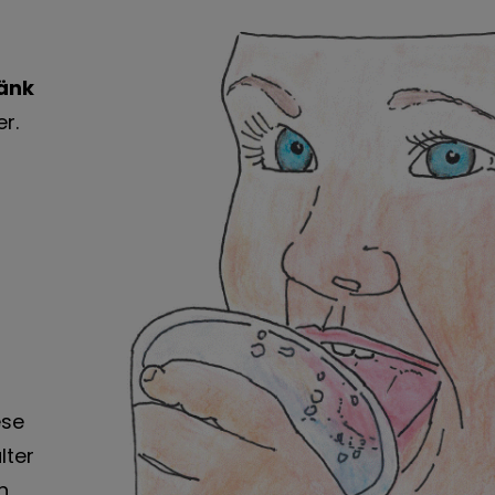
änk
er.
ese
lter
n