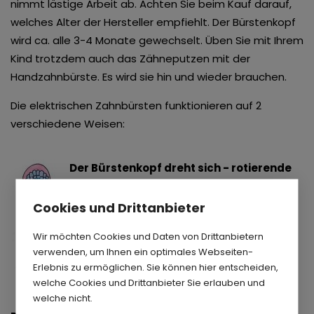
nimmt lästige Arbeit ab. Achten Sie beim Kauf darauf,
welches Alter der Hersteller empfiehlt. Der Bürstenkopf
wird ca. alle 3-4 Monate gewechselt. Üben Sie mit Ihrem
Kind trotzdem auch das Zähneputzen mit der
Handzahnbürste. Es wird sie hin und wieder brauchen.
Die elektrischen Zahnbürsten funktionieren auf 2
verschiedene Weisen:
Der Bürstenkopf dreht sich - rotierende
Zahnbürste
Cookies und Drittanbieter
Der
runde
Zahnbürstenkopf bewegt sich
kreisend auf dem Zahn und putzt die
Wir möchten Cookies und Daten von Drittanbietern
Zahnfläche.
verwenden, um Ihnen ein optimales Webseiten-
Erlebnis zu ermöglichen. Sie können hier entscheiden,
Ihr Kind führt nach der
KAI-Reihenfolge
die
welche Cookies und Drittanbieter Sie erlauben und
welche nicht.
Zahnbürste von Zahn zu Zahn
ohne
selber