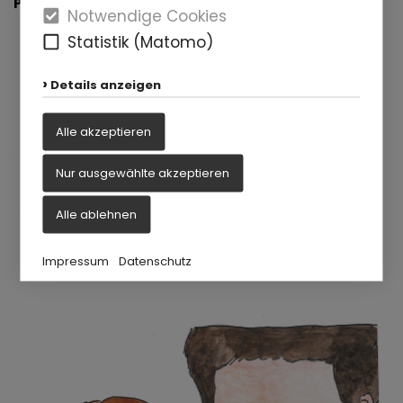
Putzbewegungen
zu machen.
Notwendige Cookies
Statistik (Matomo)
Der Bürstenkopf zittert -
Schallzahnbürste
Details anzeigen
Der
ovale
Zahnbürstenkopf rüttelt die
Alle akzeptieren
Beläge und Speisereste locker.
Nur ausgewählte akzeptieren
Ihr Kind macht
selber
die
Putzbewegungen
. Es putzt mit der
KAI-
Alle ablehnen
Zahnputzsystematik
.
Impressum
Datenschutz