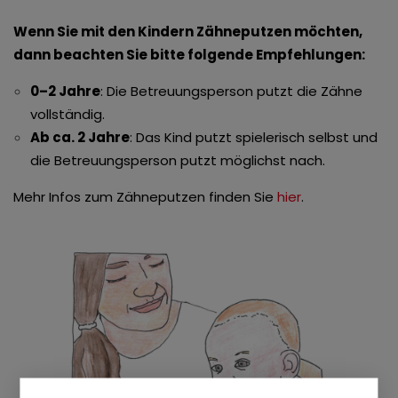
Wenn Sie mit den Kindern Zähneputzen möchten,
dann beachten Sie bitte folgende Empfehlungen:
0–2 Jahre
: Die Betreuungsperson putzt die Zähne
vollständig.
Ab ca. 2 Jahre
: Das Kind putzt spielerisch selbst und
die Betreuungsperson putzt möglichst nach.
Mehr Infos zum Zähneputzen finden Sie
hier
.